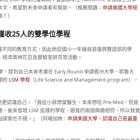
本文，希望對未來申請者有幫助。（推薦閱讀：
申請美國大學經
取！
）
僅收
25
人的雙學位學程
書，接觸不同的教育方式，因此她從國小一年級就是復興雙語部的學
、經濟奧林匹亞及實驗室研究等活動。
大學，提到自己本來考慮在 Early Round 申請賓州大學、耶魯大
開的
LSM 學程
（Life Science and Management program），
讓她更認識自己，「我從小就想當醫生，本來想唸 Pre-Med，但是
，後來發現 LSM 這樣的學程，跟我的兩個興趣相符，所以我覺
點探索也不錯。」（同場加映：
申請美國大學，認識自己是最重