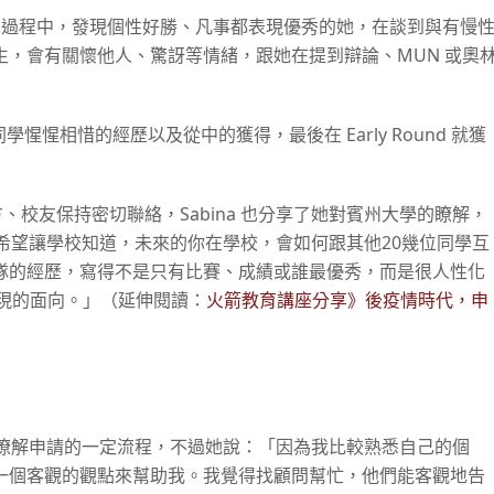
思申請論文的過程中，發現個性好勝、凡事都表現優秀的她，在談到與有慢
，會有關懷他人、驚訝等情緒，跟她在提到辯論、MUN 或奧
同學惺惺相惜的經歷以及從中的獲得，最後在 Early Round 就獲
與校方、校友保持密切聯絡，Sabina 也分享了她對賓州大學的瞭解，
論文是希望讓學校知道，未來的你在學校，會如何跟其他20幾位同學互
隊的經歷，寫得不是只有比賽、成績或誰最優秀，而是很人性化
呈現的面向。」（延伸閱讀：
火箭教育講座分享》後疫情時代，申
歷中，瞭解申請的一定流程，不過她說：「因為我比較熟悉自己的個
一個客觀的觀點來幫助我。我覺得找顧問幫忙，他們能客觀地告