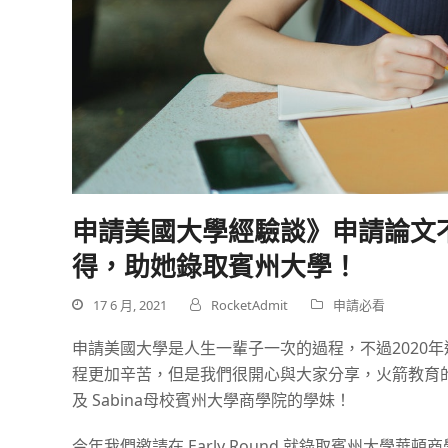
申請美國大學經驗談》申請論文
得，助她錄取賓州大學！
17 6 月, 2021
RocketAdmit
申請必看
申請美國大學是人生一輩子一次的過程，不過2020
程更加辛苦，但是我們很開心與大家分享，火箭教育的
及 Sabina母校賓州大學商學院的學妹！
今年我們邀請在 Early Round 就錄取賓州大學華頓商