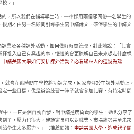
學校。」
會有盲點的，所以我們在輔導學生時，一律採用兩個顧問帶一名學生的
，後期才由另一名顧問引導學生寫申請論文，確保學生的申請文
如何兼顧課業及各種課外活動，如何做好時間管理，對此她說：「其實
選擇投入自己有興趣的事，慢慢的會更瞭解自己未來想走什麼樣
》申請美國大學如何安排課外活動？必看過來人的這幾點建
這麼大時，就會花點時間在學校將功課完成，回家專注於在課外活動上
設定一些目標，像是辯論練習一陣子就會參加比賽，有特定時間
」
請的過程中，一直是個自動自發、對申請進度負責的學生，她也分享了
快到了，壓力也很大，建議家長可以對職業、市場趨勢甚至未來
別給學生太多壓力。」（推薦閱讀：
申請美國大學，造成親子關