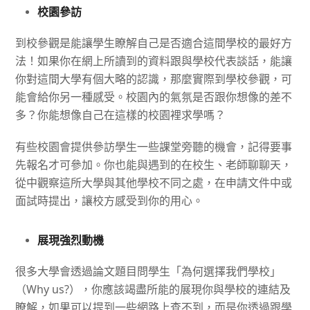
校園參訪
到校參觀是能讓學生瞭解自己是否適合這間學校的最好方
法！如果你在網上所讀到的資料跟與學校代表談話，能讓
你對這間大學有個大略的認識，那麼實際到學校參觀，可
能會給你另一種感受。校園內的氣氛是否跟你想像的差不
多？你能想像自己在這樣的校園裡求學嗎？
有些校園會提供參訪學生一些課堂旁聽的機會，記得要事
先報名才可參加。你也能與遇到的在校生、老師聊聊天，
從中觀察這所大學與其他學校不同之處，在申請文件中或
面試時提出，讓校方感受到你的用心。
展現強烈動機
很多大學會透過論文題目問學生「為何選擇我們學校」
（
Why us?
），你應該竭盡所能的展現你與學校的連結及
瞭解，如果可以提到一些網路上查不到，而是你透過跟學