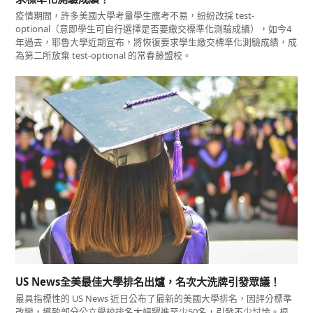
疫情期間，許多美國大學考量學生應考不易，紛紛改採 test-
optional（意即學生可自行選擇是否要繳交標準化測驗成績），如今4
年過去，耶魯大學近期宣布，將恢復要求學生繳交標準化測驗成績，成
為第二所放棄 test-optional 的常春藤盟校。
US News全美最佳大學排名出爐，名次大洗牌引發眾議！
最具指標性的 US News 近日公布了最新的美國大學排名，因評分標準
改變，導致部分公立學校排名大幅躍進至少50名，引發不少討論。根