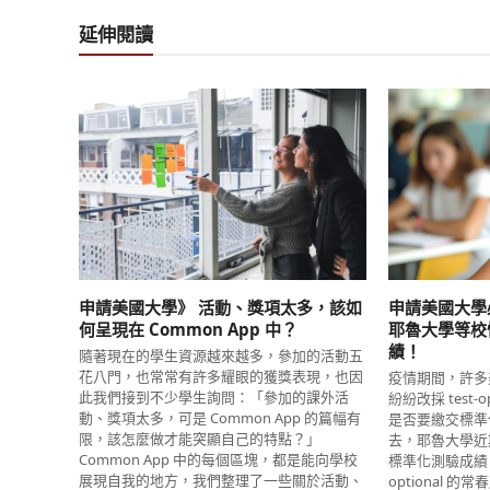
延伸閱讀
申請美國大學》 活動、獎項太多，該如
申請美國大學
何呈現在 Common App 中？
耶魯大學等校
績！
隨著現在的學生資源越來越多，參加的活動五
花八門，也常常有許多耀眼的獲獎表現，也因
疫情期間，許多
此我們接到不少學生詢問：「參加的課外活
紛紛改採 test
動、獎項太多，可是 Common App 的篇幅有
是否要繳交標準
限，該怎麼做才能突顯自己的特點？」
去，耶魯大學近
Common App 中的每個區塊，都是能向學校
標準化測驗成績，
展現自我的地方，我們整理了一些關於活動、
optional 的