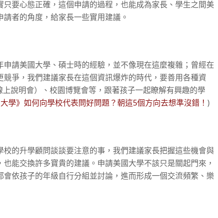
實只要心態正確，這個申請的過程，也能成為家長、學生之間美
申請者的角度，給家長一些實用建議。
年申請美國大學、碩士時的經驗，並不像現在這麼複雜；曾經在
更競爭，我們建議家長在這個資訊爆炸的時代，要善用各種資
ar線上說明會）、校園博覽會等，跟著孩子一起瞭解有興趣的學
國大學》如何向學校代表問好問題？朝這5個方向去想準沒錯！
)
學校的升學顧問談談要注意的事，我們建議家長把握這些機會與
，也能交換許多寶貴的建議。申請美國大學不該只是關起門來，
都會依孩子的年級自行分組並討論，進而形成一個交流頻繁、樂