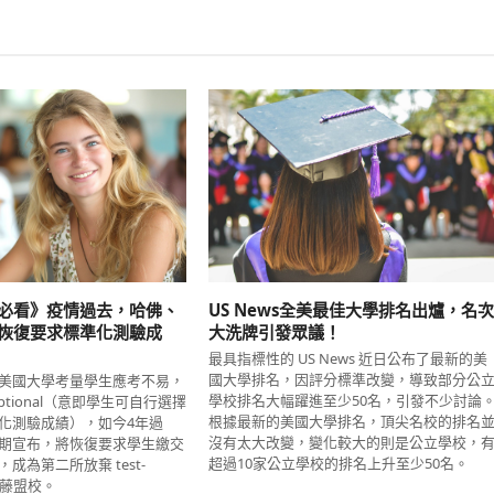
必看》疫情過去，哈佛、
US News全美最佳大學排名出爐，名
恢復要求標準化測驗成
大洗牌引發眾議！
最具指標性的 US News 近日公布了最新的美
國大學排名，因評分標準改變，導致部分公
美國大學考量學生應考不易，
學校排名大幅躍進至少50名，引發不少討論
-optional（意即學生可自行選擇
根據最新的美國大學排名，頂尖名校的排名
化測驗成績），如今4年過
沒有太大改變，變化較大的則是公立學校，
期宣布，將恢復要求學生繳交
超過10家公立學校的排名上升至少50名。
成為第二所放棄 test-
常春藤盟校。