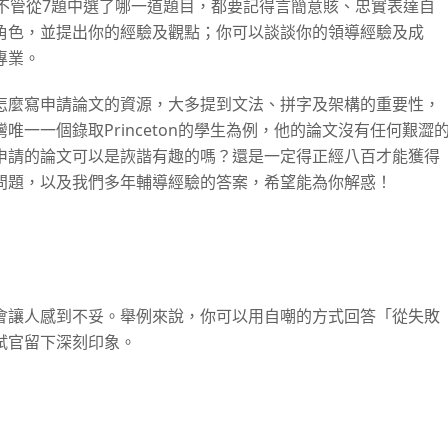
不管從
7
題中選了哪一道題目，都要記得言簡意賅、忠實表達自
角色，並提出你的經驗及觀點；你可以談談你的領導經驗及成
專業。
怎麼寫申請論文的資源，大多提到文法、拼字及架構的重要性，
一一個錄取Princeton的學生為例，他的論文沒有任何艱澀
申請的論文可以是詼諧有趣的嗎？還是一定得正經八百才能獲得
問題，以及我們多年輔導經驗的答案，希望能為你解惑！
會讓人感到不妥。舉例來說，你可以用自嘲的方式回答「從失敗
試官留下深刻印象。