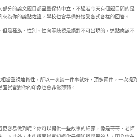
大部分的論文題目都盡量保持中立，不過若今天有個題目問的是
例來為你的論點佐證，學校也會準備好接受各式各樣的回答。
，但是種族、性別、性向等歧視是絕對不可出現的，這點應該不
文相當重視連貫性，所以一次談一件事就好，頂多兩件，一次提
然面試官對你的印象也會非常薄弱。
還更容易做到呢？你可以提供一些故事的細節，像是哥哥、老師
味」。此外，也能讓面試官知道你是個知道感恩的人，因為你在