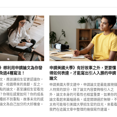
》想利用申請論文為你發
申請美國大學》有好故事之外，更要懂
免這4種寫法！
得如何表達，才能寫出引人入勝的申請
論文
文，應該讓招生官更認識你，
堂、校園帶來的貢獻，反之，
申請美國大學文建中，申請論文是最能展現
點的論文，甚至讓招生官看完
人特質的部分，除了論文內容要夠吸引人之
？你現在感覺如何？你的成長
外，論文本身的可看性也相當重要，如果你
種抓不到重點、故事未完的感
論文看起來篇幅過長，或是開頭過於無聊，
論文為自己加分的大好機會。
太有可能吸引美國大學招生官的目光，來看
我們在這篇文章中整理的幾個寫作建議。