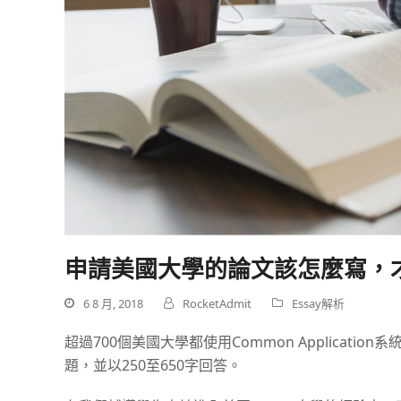
申請美國大學的論文該怎麼寫，
6 8 月, 2018
RocketAdmit
Essay解析
超過
700
個美國大學都使用
Common Application
系
題，並以
250
至
650
字回答。