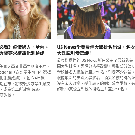
必看》疫情過去，哈佛、
US News全美最佳大學排名出爐，名
恢復要求標準化測驗成
大洗牌引發眾議！
最具指標性的 US News 近日公布了最新的美
國大學排名，因評分標準改變，導致部分公
美國大學考量學生應考不易，
學校排名大幅躍進至少50名，引發不少討論
-optional（意即學生可自行選擇
根據最新的美國大學排名，頂尖名校的排名
化測驗成績），如今4年過
沒有太大改變，變化較大的則是公立學校，
期宣布，將恢復要求學生繳交
超過10家公立學校的排名上升至少50名。
成為第二所放棄 test-
常春藤盟校。