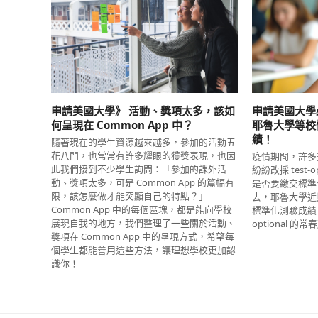
申請美國大學》 活動、獎項太多，該如
申請美國大學
何呈現在 Common App 中？
耶魯大學等校
績！
隨著現在的學生資源越來越多，參加的活動五
花八門，也常常有許多耀眼的獲獎表現，也因
疫情期間，許多
此我們接到不少學生詢問：「參加的課外活
紛紛改採 test
動、獎項太多，可是 Common App 的篇幅有
是否要繳交標準
限，該怎麼做才能突顯自己的特點？」
去，耶魯大學近
Common App 中的每個區塊，都是能向學校
標準化測驗成績，
展現自我的地方，我們整理了一些關於活動、
optional 的
獎項在 Common App 中的呈現方式，希望每
個學生都能善用這些方法，讓理想學校更加認
識你！