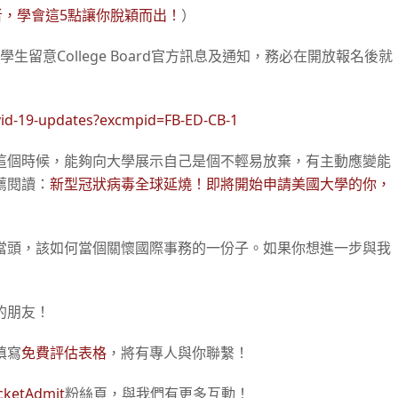
，學會這5點讓你脫穎而出！
）
生留意College Board官方訊息及通知，務必在開放報名後就
ovid-19-updates?excmpid=FB-ED-CB-1
這個時候，能夠向大學展示自己是個不輕易放棄，有主動應變能
薦閱讀：
新型冠狀病毒全球延燒！即將開始申請美國大學的你，
當頭，該如何當個關懷國際事務的一份子。如果你想進一步與我
的朋友！
填寫
免費評估表格
，將有專人與你聯繫！
cketAdmit
粉絲頁，與我們有更多互動！