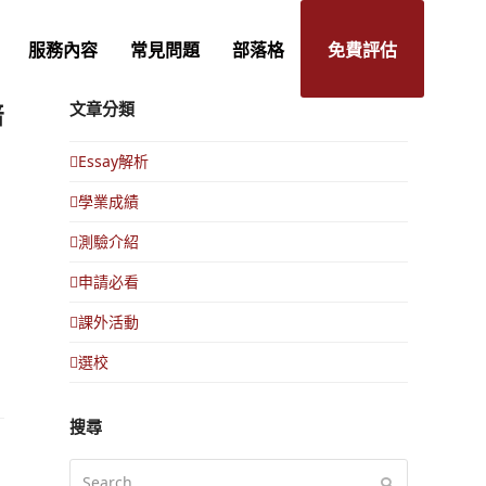
服務內容
常見問題
部落格
免費評估
培
文章分類
Essay解析
學業成績
測驗介紹
申請必看
課外活動
選校
搜尋
Search
Submit