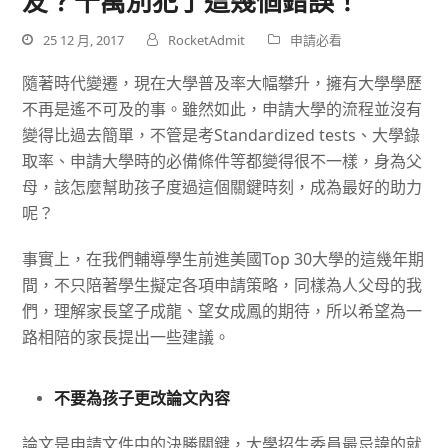
友？千萬別犯了這幾個錯誤！
25 12 月, 2017
RocketAdmit
申請必看
隨著時代變遷，現在大學普及率大幅攀升，擁有大學學歷
不再是遙不可及的事。雖然如此，申請大學的流程並沒有
變得比過去簡單，不管是考
Standardized tests
、大學錄
取率、申請大學時的必備條件等都變得很不一樣，身為父
母，該怎麼幫助孩子度過這個關鍵時刻，成為最好的助力
呢？
事實上，在我們輔導學生前進美國
Top 30
大學的這幾年期
間，不只陪著學生擬定各項申請策略，同樣為人父母的我
們，理解家長望子成龍、望女成鳳的期待，所以希望為一
路相陪的家長提出一些建議。
不要為孩子更改論文內容
論文是申請文件中的決勝關鍵，大學招生委員最忌諱的就