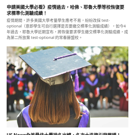
申請美國大學必看》疫情過去，哈佛、耶魯大學等校恢復要
求標準化測驗成績！
疫情期間，許多美國大學考量學生應考不易，紛紛改採 test-
optional（意即學生可自行選擇是否要繳交標準化測驗成績），如今4
年過去，耶魯大學近期宣布，將恢復要求學生繳交標準化測驗成績，成
為第二所放棄 test-optional 的常春藤盟校。
US News全美最佳大學排名出爐，名次大洗牌引發眾議！