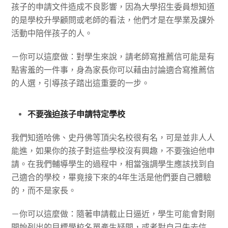
孩子的申請文件造成不良影響，因為大學招生委員想知道
的是學校升學顧問或老師的看法，他們才是在學業及課外
活動中陪伴孩子的人。
－你可以這麼做：對學生來說，請老師寫推薦信可能是有
點害羞的一件事，身為家長你可以藉由討論適合寫推薦信
的人選，引導孩子踏出這重要的一步。
不要強迫孩子申請特定學校
我們知道哈佛、史丹佛等頂尖名校很有名，可是並非人人
能進，如果你的孩子對這些學校沒有興趣，不要強迫他申
請。在我們輔導學生的過程中，相當強調學生應該找到自
己適合的學校，畢竟接下來的
4
年生活是他們要自己體驗
的，而不是家長。
－你可以這麼做：隨著申請截止日逼近，學生可能會對剛
開始列出的目標學校名單產生疑問，或者對自己失去信