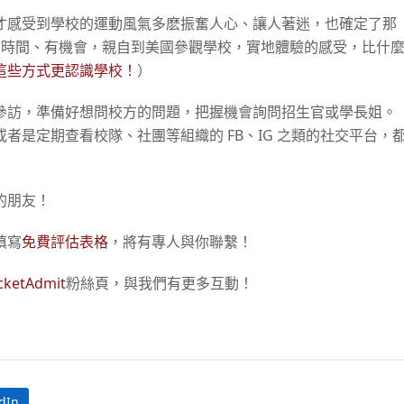
才感受到學校的運動風氣多麽振奮人心、讓人著迷，也確定了那
有時間、有機會，親自到美國參觀學校，實地體驗的感受，比什
這些方式更認識學校！
）
參訪，準備好想問校方的問題，把握機會詢問招生官或學長姐。
是定期查看校隊、社團等組織的 FB、IG 之類的社交平台，
的朋友！
填寫
免費評估表格
，將有專人與你聯繫！
cketAdmit
粉絲頁，與我們有更多互動！
dIn