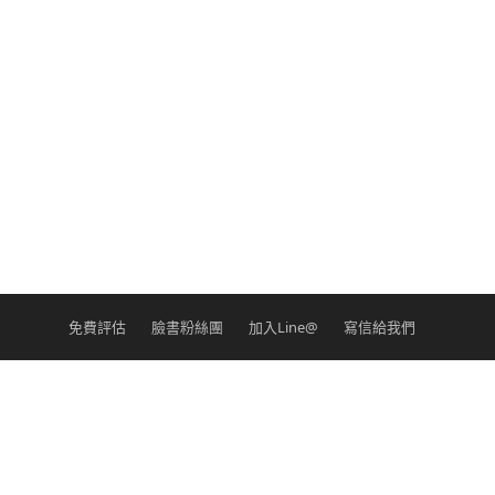
免費評估
臉書粉絲團
加入Line@
寫信給我們