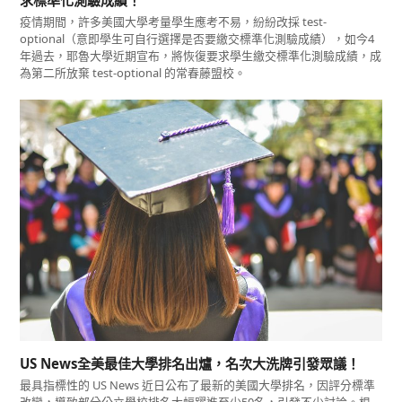
疫情期間，許多美國大學考量學生應考不易，紛紛改採 test-
optional（意即學生可自行選擇是否要繳交標準化測驗成績），如今4
年過去，耶魯大學近期宣布，將恢復要求學生繳交標準化測驗成績，成
為第二所放棄 test-optional 的常春藤盟校。
US News全美最佳大學排名出爐，名次大洗牌引發眾議！
最具指標性的 US News 近日公布了最新的美國大學排名，因評分標準
改變，導致部分公立學校排名大幅躍進至少50名，引發不少討論。根