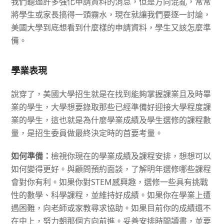
我們聽過許多強化申請資料的消息，但是方向混亂，常常
將學生或家長搞得一頭霧水，現在就讓我們要逐一討論，
美國大學到底想看到什麼樣的申請資料，學生又該怎麼準
備。
學業表現
說穿了，美國大學招生就是在找到能夠掌握課業且及時畢
業的學生，大學想要錄取那些已經準備好迎接大學程度課
業的學生，這也就是為什麼學業成績及學生選修的課程數
量，是招生委員做最終決定時的首要考量。
如何準備：
檢視你現在的學業成績及課程安排，想想可以
如何變得更好。與顧問預約面談，了解明年選修哪些課程
會對你有利。如果你對
STEM
感興趣，選修一些具有挑戰
性的數學、科學課程，並維持好成績。如果你在學業上遭
遇困難，向老師或家教尋求協助。如果目前你的成績還不
在中上，努力朝那個方向前進。妥善安排時間讀書，並要