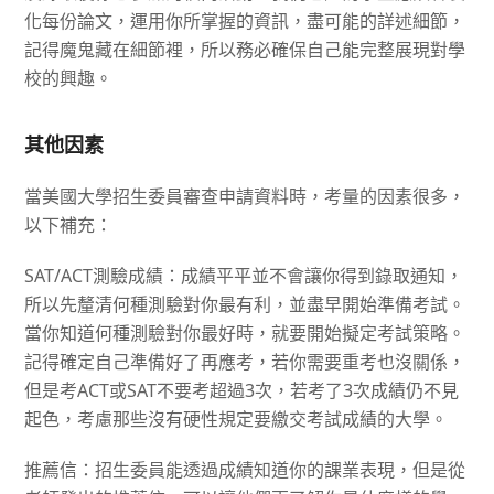
化每份論文，運用你所掌握的資訊，盡可能的詳述細節，
記得魔鬼藏在細節裡，所以務必確保自己能完整展現對學
校的興趣。
其他因素
當美國大學招生委員審查申請資料時，考量的因素很多，
以下補充：
SAT/ACT
測驗成績：成績平平並不會讓你得到錄取通知，
所以先釐清何種測驗對你最有利，並盡早開始準備考試。
當你知道何種測驗對你最好時，就要開始擬定考試策略。
記得確定自己準備好了再應考，若你需要重考也沒關係，
但是考
ACT
或
SAT
不要考超過
3
次，若考了
3
次成績仍不見
起色，考慮那些沒有硬性規定要繳交考試成績的大學。
推薦信：招生委員能透過成績知道你的課業表現，但是從