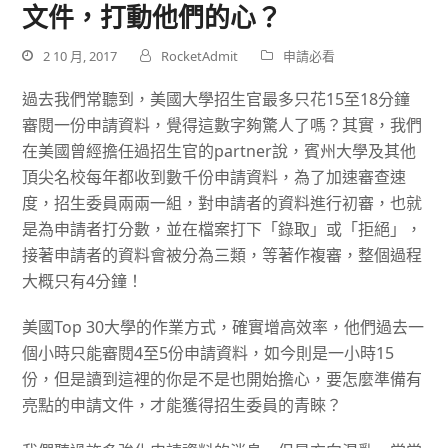
文件，打動他們的心？
2 10 月, 2017
RocketAdmit
申請必看
過去我們常聽到，美國大學招生官最多只花
15
至
18
分鐘
審閱一份申請資料，覺得這數字夠驚人了嗎？其實，我們
在美國曾經擔任過招生官的partner說，賓州大學及其他
頂尖名校每年都收到數千份申請資料，為了加速審查速
度，招生委員兩兩一組，對申請者的資料進行初審，也就
是為申請者打分數，並在檔案打下「錄取」或「拒絕」，
接著申請者的資料會被分為三類，等著作複審，整個過程
大概只有
4
分鐘！
美國Top 30大學的作業方式，確實增高效率，他們過去一
個小時只能審閱
4
至
5
份申請資料，如今則是一小時
15
份，但是讀到這裡的你是不是也開始擔心，要怎麼準備有
亮點的申請文件，才能獲得招生委員的青睞？