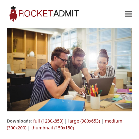
Downloads
:
full (1280x853)
|
large (980x653)
|
medium
(300x200)
|
thumbnail (150x150)