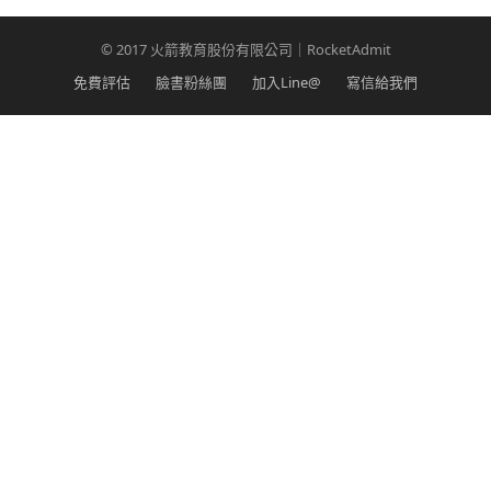
© 2017 火箭教育股份有限公司｜RocketAdmit
免費評估
臉書粉絲團
加入Line@
寫信給我們