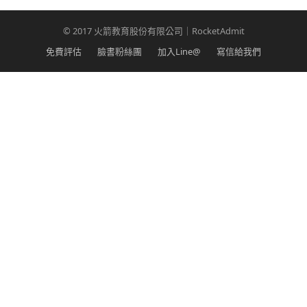
© 2017 火箭教育股份有限公司｜RocketAdmit
免費評估
臉書粉絲團
加入Line@
寫信給我們