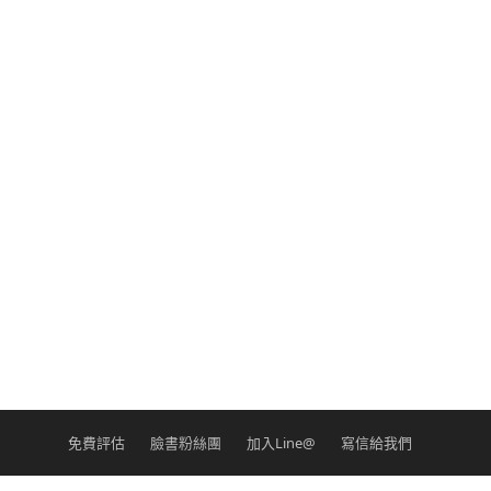
免費評估
臉書粉絲團
加入Line@
寫信給我們