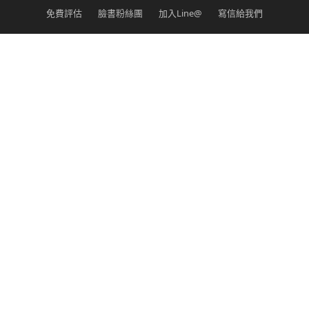
免費評估
臉書粉絲團
加入Line@
寫信給我們