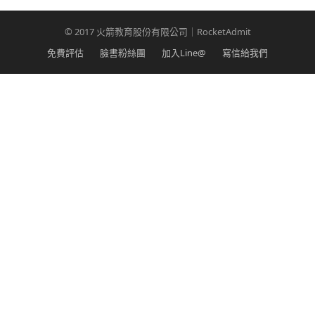
© 2017 火箭教育股份有限公司｜RocketAdmit
免費評估
臉書粉絲團
加入Line@
寫信給我們