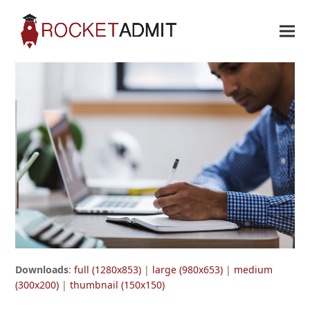
Downloads
:
full (1280x853)
|
large (980x653)
|
medium
(300x200)
|
thumbnail (150x150)