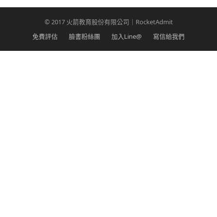
© 2017 火箭教育股份有限公司｜RocketAdmit
免費評估
臉書粉絲團
加入Line@
寫信給我們