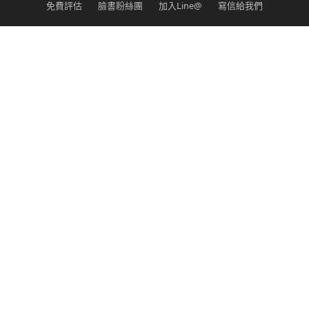
免費評估
臉書粉絲團
加入Line@
寫信給我們