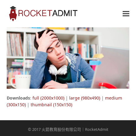
Downloads
:
full (2000x1000)
|
large (980x490)
|
medium
(300x150)
|
thumbnail (150x150)
© 2017 火箭教育股份有限公司｜RocketAdmit