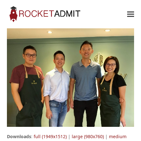
Downloads
:
full (1949x1512)
|
large (980x760)
|
medium