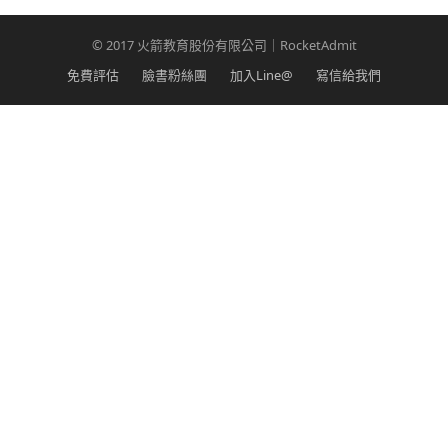
© 2017 火箭教育股份有限公司｜RocketAdmit
免費評估
臉書粉絲團
加入Line@
寫信給我們