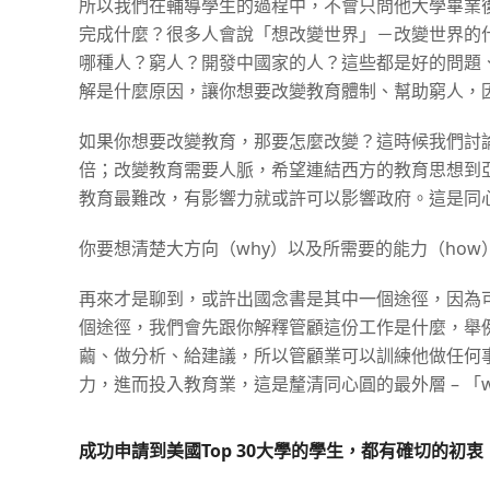
所以我們在輔導學生的過程中，不會只問他大學畢業
完成什麼？很多人會說「想改變世界」－改變世界的
哪種人？窮人？開發中國家的人？這些都是好的問題、
解是什麼原因，讓你想要改變教育體制、幫助窮人，
如果你想要改變教育，那要怎麼改變？這時候我們討論
倍；改變教育需要人脈，希望連結西方的教育思想到
教育最難改，有影響力就或許可以影響政府。這是同心
你要想清楚大方向（why）以及所需要的能力（how
再來才是聊到，或許出國念書是其中一個途徑，因為
個途徑，我們會先跟你解釋管顧這份工作是什麼，舉
繭、做分析、給建議，所以管顧業可以訓練他做任何
力，進而投入教育業，這是釐清同心圓的最外層 – 「w
成功申請到美國Top 30大學的學生，都有確切的初衷