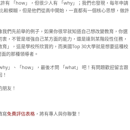
許有 「how」，但很少人有 「why」；我們也發現，每年申請
，或許比較模糊，但是他們從高中開始，一直都有一個核心思想，做許
像我們先前舉的例子，如果你很早就知道自己想改變教育，你選
初衷，不管是增強自己某方面的能力，還是達到某階段性任務，
育」，這是學校所欣賞的，而美國Top 30大學就是想要這種校
雜誌封面的那種領導者。
y」、「how」，最後才問 「what」 吧！有問題歡迎留言跟
因！
的朋友！
填寫
免費評估表格
，將有專人與你聯繫！