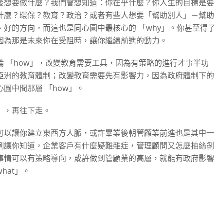
後想要做什麼？我們會想知道：你在乎什麼？你人生的目標是要
什麼？環保？教育？政治？或者有些人想要「幫助別人」－幫助
好的方向，而這也是同心圓中最核心的 「why」。你甚至得了
因為那是未來你在受阻時，讓你繼續前進的動力。
 「how」，改變教育需要工具，因為有策略的進行才事半功
亞洲的教育體制；改變教育需要先有影響力，因為政府體制下的
圓中間那層 「how」。
），再往下走。
可以讓你建立東西方人脈，或許畢業後朝管顧業前進也是其中一
例讓你知道，企業客戶有什麼疑難雜症，管理顧問又怎麼抽絲剝
事情可以有策略導向，或許做到管顧業的高層，就能有政府影響
hat」。