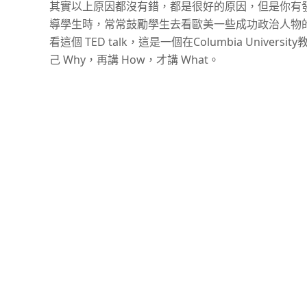
其實以上原因都沒有錯，都是很好的原因，但是你有發現
導學生時，常常鼓勵學生去看歐美一些成功政治人物的演
看這個 TED talk，這是一個在Columbia Unive
己 Why，再講 How，才講 What。