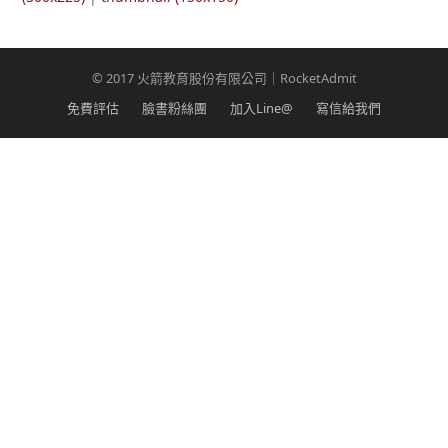
© 2017 火箭教育股份有限公司｜RocketAdmit
免費評估
臉書粉絲團
加入Line@
寫信給我們