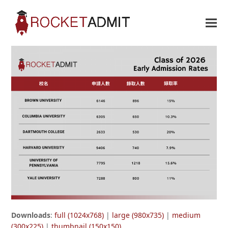
Downloads
:
full (1024x768)
|
large (980x735)
|
medium
(300x225)
|
thumbnail (150x150)