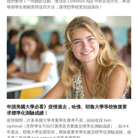
我們整理了一些關於活動、獎項在 Common App 中的呈現方式，希望
每個學生都能善用這些方法，讓理想學校更加認識你！
申請美國大學必看》疫情過去，哈佛、耶魯大學等校恢復要
求標準化測驗成績！
疫情期間，許多美國大學考量學生應考不易，紛紛改採 test-
optional（意即學生可自行選擇是否要繳交標準化測驗成績），如今4
年過去，耶魯大學近期宣布，將恢復要求學生繳交標準化測驗成績，成
為第二所放棄 test-optional 的常春藤盟校。