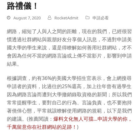
路禮儀！
August 7, 2020
RocketAdmit
申請必看
網路，縮短了人與人之間的距離，現在的我們，已經很習
慣透過社群網站與親朋好友分享個人訊息，不過對申請美
國大學的學生來說，還是得瞭解如何善用社群網站，才不
會因為任何不當的網路言論或上傳不當影片，影響到申請
結果。
根據調查，約有36%的美國大學招生官表示，會上網搜尋
申請者的資料，比過往的25%還高，加上往年曾有過學生
因為網路言論而遭到大學撤銷錄取資格的新聞；所以我們
常常提醒學生，要對自己的行為、言論負責，也不要抱持
著僥倖心態，平常就該瞭解使用網路的規範，以下是我們
的建議。(推薦閱讀：
爆料文化無人可擋…申請大學的你，
千萬留意你在社群網站的足跡！
)