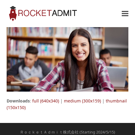
Downloads
:
full (640x340)
|
medium (300x159)
|
thumbnail
(150x150)
ＲｏｃｋｅｔＡｄｍｉｔ株式会社 (Starting 2024/5/15)